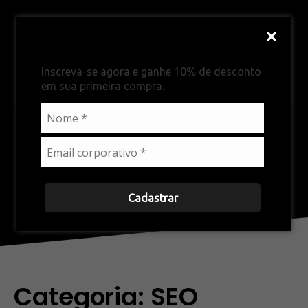
Primeira vez por aqui?
Inscreva-se agora e ganhe 10% de desconto
em sua primeira compra.
SEO
Cadastrar
Categoria:
SEO